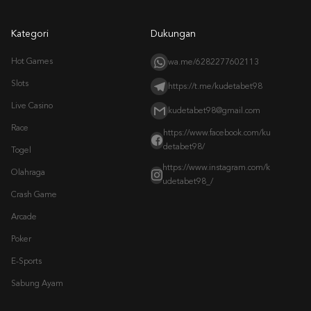
Kategori
Dukungan
Hot Games
wa.me/6282277602113
Slots
https://t.me/kudetabet98
Live Casino
kudetabet98@gmail.com
Race
https://www.facebook.com/ku
detabet98/
Togel
https://www.instagram.com/k
Olahraga
udetabet98_/
Crash Game
Arcade
Poker
E-Sports
Sabung Ayam