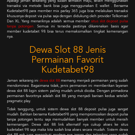
Apalagi jaman sekarang yang sudah semakin maju, selain menggunakan
transaksi via metode bank bisa juga menggunakan E wallet . Bersama
Kudetabet98 para member mix parlay 365 juga bisa melakukan transaksi
khususnya deposit via pulsa saja dengan didukung oleh provider Telkomsel
Dan XL. Yang menariknya adalah semua member
situs slot deposit pulsa
tanpa potongan
.
Semua ini tersedia pastinya dikarenakan basis agar
member kudetabet 98 bisa terus memaksimalkan tingkat kemenangan
nya.
Dewa Slot 88 Jenis
Permainan Favorit
Kudetabet98
Jaman sekarang ini
dewa slot 88
memang menjadi permainan yang sudah
mendominasi. Bagaimana tidak, jenis permainan ini memberikan layanan
dewa slot 88 login sistem paling mudah untuk dicoba. Dengan primadona
permainan favoritnya adalah slot 88 yang menjadi barisan kedua setelah
pragmatic play.
Tidak tanggung, untuk sistem dewa slot 88 deposit pulsa juga sangat
mudah. Bahkan bersama Kudetabet98 yang mempromosikan deposit pulsa
tanpa potongan tentu saja memudahkan banyak member untuk meraih
kemenangan. Dewa slot 88 link alternatif nya cukup akses ke situs
kudetabet 98 saja maka kita sudah bisa akses secara mudah. Sistem dewa