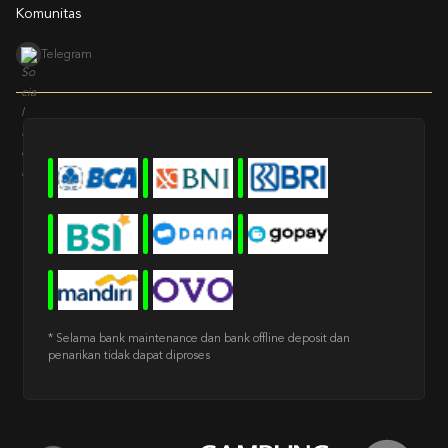
Komunitas
Telegram
* Selama bank maintenance dan bank offline deposit dan
penarikan tidak dapat diproses