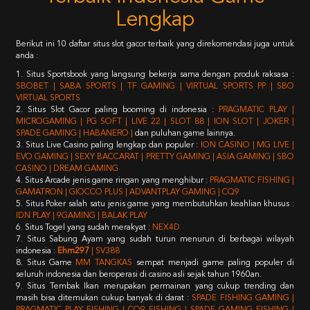
Lengkap
Berikut ini 10 daftar situs slot gacor terbaik yang direkomendasi juga untuk
anda :
1. Situs Sportsbook yang langsung bekerja sama dengan produk raksasa :
SBOBET | SABA SPORTS | TF GAMING | VIRTUAL SPORTS PP | SBO
VIRTUAL SPORTS
2. Situs Slot Gacor paling booming di indonesia :
PRAGMATIC PLAY |
MICROGAMING | PG SOFT | LIVE 22 | SLOT 88 | ION SLOT | JOKER |
SPADE GAMING | HABANERO |
dan puluhan game lainnya.
3. Situs Live Casino paling lengkap dan populer :
ION CASINO | MG LIVE |
EVO GAMING | SEXY BACCARAT | PRETTY GAMING | ASIA GAMING | SBO
CASINO | DREAM GAMING
4. Situs Arcade jenis game ringan yang menghibur :
PRAGMATIC FISHING |
GAMATRON | GIOCCO PLUS | ADVANTPLAY GAMING | CQ9
5. Situs Poker salah satu jenis game yang membutuhkan keahlian khusus :
IDN PLAY | 9GAMING | BALAK PLAY
6. Situs Togel yang sudah merakyat :
NEX4D
7. Situs Sabung Ayam yang sudah turun menurun di berbagai wilayah
indonesia :
Ehm297
| SV388
8. Situs Game
MM TANGKAS
sempat menjadi game paling populer di
seluruh indonesia dan beroperasi di casino asli sejak tahun 1960an.
9. Situs Tembak Ikan merupakan permainan yang cukup trending dan
masih bisa ditemukan cukup banyak di darat :
SPADE FISHING GAMING |