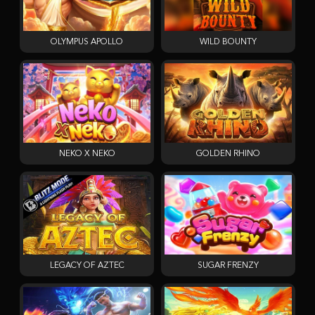
OLYMPUS APOLLO
WILD BOUNTY
NEKO X NEKO
GOLDEN RHINO
LEGACY OF AZTEC
SUGAR FRENZY