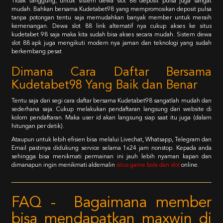
Tidak tanggung, untuk sistem dewa slot 88 deposit pulsa juga sangat
mudah. Bahkan bersama Kudetabet98 yang mempromosikan deposit pulsa
tanpa potongan tentu saja memudahkan banyak member untuk meraih
kemenangan. Dewa slot 88 link alternatif nya cukup akses ke situs
kudetabet 98 saja maka kita sudah bisa akses secara mudah. Sistem dewa
slot 88 apk juga mengikuti modern nya jaman dan teknologi yang sudah
berkembang pesat
Dimana Cara Daftar Bersama
Kudetabet98 Yang Baik dan Benar
Tentu saja dari segi cara daftar bersama Kudetabet98 sangatlah mudah dan
sederhana saja. Cukup melakukan pendaftaran langsung dari website di
kolom pendaftaran. Maka user id akan langsung siap saat itu juga (dalam
hitungan per detik).
Ataupun untuk lebih efisien bisa melalui Livechat, Whatsapp, Telegram dan
Email pastinya didukung service selama 1x24 jam nonstop. Kepada anda
sehingga bisa menikmati permainan ini jauh lebih nyaman kapan dan
dimanapun ingin menikmati aldernalin
situs game bola dan slot
online.
FAQ - Bagaimana member
bisa mendapatkan maxwin di