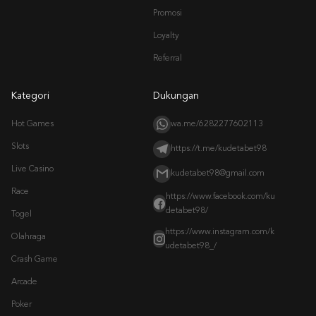
Promosi
Loyalty
Referral
Kategori
Dukungan
Hot Games
wa.me/6282277602113
Slots
https://t.me/kudetabet98
Live Casino
kudetabet98@gmail.com
Race
https://www.facebook.com/ku
detabet98/
Togel
https://www.instagram.com/k
Olahraga
udetabet98_/
Crash Game
Arcade
Poker