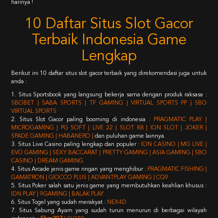
harinya !
10 Daftar Situs Slot Gacor
Terbaik Indonesia Game
Lengkap
Berikut ini 10 daftar situs slot gacor terbaik yang direkomendasi juga untuk
anda :
1. Situs Sportsbook yang langsung bekerja sama dengan produk raksasa :
SBOBET | SABA SPORTS | TF GAMING | VIRTUAL SPORTS PP | SBO
VIRTUAL SPORTS
2. Situs Slot Gacor paling booming di indonesia :
PRAGMATIC PLAY |
MICROGAMING | PG SOFT | LIVE 22 | SLOT 88 | ION SLOT | JOKER |
SPADE GAMING | HABANERO |
dan puluhan game lainnya.
3. Situs Live Casino paling lengkap dan populer :
ION CASINO | MG LIVE |
EVO GAMING | SEXY BACCARAT | PRETTY GAMING | ASIA GAMING | SBO
CASINO | DREAM GAMING
4. Situs Arcade jenis game ringan yang menghibur :
PRAGMATIC FISHING |
GAMATRON | GIOCCO PLUS | ADVANTPLAY GAMING | CQ9
5. Situs Poker salah satu jenis game yang membutuhkan keahlian khusus :
IDN PLAY | 9GAMING | BALAK PLAY
6. Situs Togel yang sudah merakyat :
NEX4D
7. Situs Sabung Ayam yang sudah turun menurun di berbagai wilayah