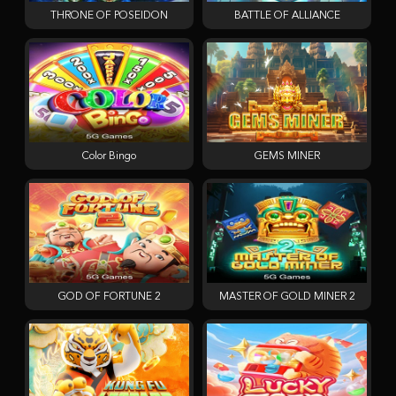
THRONE OF POSEIDON
BATTLE OF ALLIANCE
Color Bingo
GEMS MINER
GOD OF FORTUNE 2
MASTER OF GOLD MINER 2