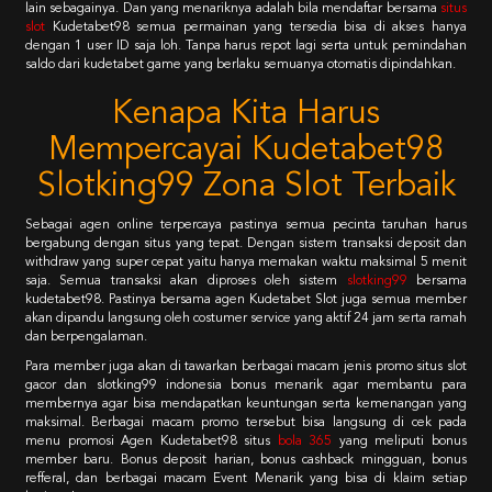
lain sebagainya. Dan yang menariknya adalah bila mendaftar bersama
situs
slot
Kudetabet98 semua permainan yang tersedia bisa di akses hanya
dengan 1 user ID saja loh. Tanpa harus repot lagi serta untuk pemindahan
saldo dari kudetabet game yang berlaku semuanya otomatis dipindahkan.
Kenapa Kita Harus
Mempercayai Kudetabet98
Slotking99 Zona Slot Terbaik
Sebagai agen online terpercaya pastinya semua pecinta taruhan harus
bergabung dengan situs yang tepat. Dengan sistem transaksi deposit dan
withdraw yang super cepat yaitu hanya memakan waktu maksimal 5 menit
saja. Semua transaksi akan diproses oleh sistem
slotking99
bersama
kudetabet98. Pastinya bersama agen Kudetabet Slot juga semua member
akan dipandu langsung oleh costumer service yang aktif 24 jam serta ramah
dan berpengalaman.
Para member juga akan di tawarkan berbagai macam jenis promo situs slot
gacor dan slotking99 indonesia bonus menarik agar membantu para
membernya agar bisa mendapatkan keuntungan serta kemenangan yang
maksimal. Berbagai macam promo tersebut bisa langsung di cek pada
menu promosi Agen Kudetabet98 situs
bola 365
yang meliputi bonus
member baru. Bonus deposit harian, bonus cashback mingguan, bonus
refferal, dan berbagai macam Event Menarik yang bisa di klaim setiap