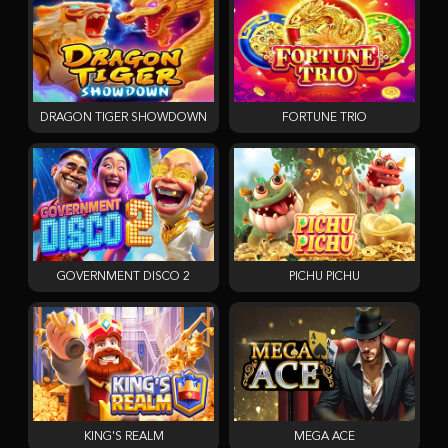
DRAGON TIGER SHOWDOWN
FORTUNE TRIO
GOVERNMENT DISCO 2
PICHU PICHU
KING'S REALM
MEGA ACE