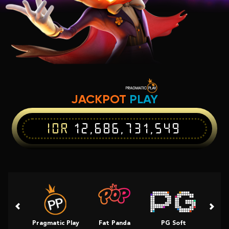
JACKPOT
PLAY
IDR
12,686,731,811
Pragmatic Play
Fat Panda
PG Soft
Slot