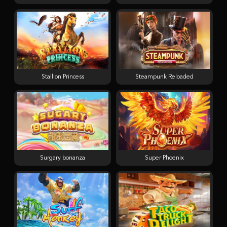
Stallion Princess
Steampunk Reloaded
Surgary bonanza
Super Phoenix