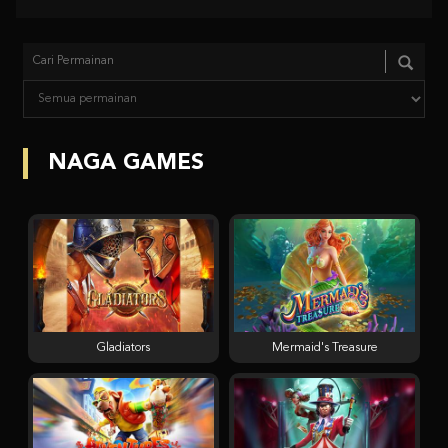
NAGA GAMES
Gladiators
Mermaid's Treasure