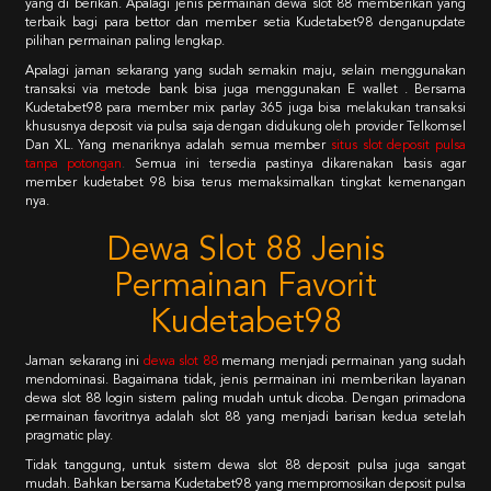
yang di berikan. Apalagi jenis permainan dewa slot 88 memberikan yang
terbaik bagi para bettor dan member setia Kudetabet98 denganupdate
pilihan permainan paling lengkap.
Apalagi jaman sekarang yang sudah semakin maju, selain menggunakan
transaksi via metode bank bisa juga menggunakan E wallet . Bersama
Kudetabet98 para member mix parlay 365 juga bisa melakukan transaksi
khususnya deposit via pulsa saja dengan didukung oleh provider Telkomsel
Dan XL. Yang menariknya adalah semua member
situs slot deposit pulsa
tanpa potongan
.
Semua ini tersedia pastinya dikarenakan basis agar
member kudetabet 98 bisa terus memaksimalkan tingkat kemenangan
nya.
Dewa Slot 88 Jenis
Permainan Favorit
Kudetabet98
Jaman sekarang ini
dewa slot 88
memang menjadi permainan yang sudah
mendominasi. Bagaimana tidak, jenis permainan ini memberikan layanan
dewa slot 88 login sistem paling mudah untuk dicoba. Dengan primadona
permainan favoritnya adalah slot 88 yang menjadi barisan kedua setelah
pragmatic play.
Tidak tanggung, untuk sistem dewa slot 88 deposit pulsa juga sangat
mudah. Bahkan bersama Kudetabet98 yang mempromosikan deposit pulsa