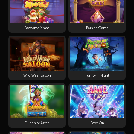
Pawsome Xmas
Persian Gems
Wild West Saloon
Pumpkin Night
Queen of Aztec
Rave On