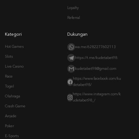
Loyalty
Referral
Kategori
Dukungan
Hot Games
wa.me/6282277602113
Slots
https://t.me/kudetabet98
Live Casino
kudetabet98@gmail.com
Race
https://www.facebook.com/ku
detabet98/
Togel
https://www.instagram.com/k
Olahraga
udetabet98_/
Crash Game
Arcade
Poker
E-Sports