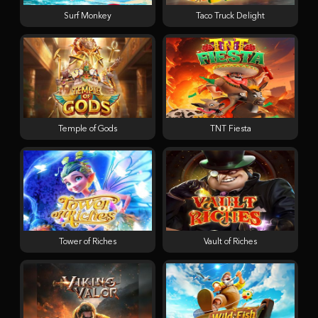
Surf Monkey
Taco Truck Delight
Temple of Gods
TNT Fiesta
Tower of Riches
Vault of Riches