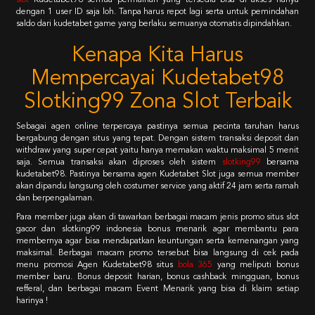
slot
Kudetabet98 semua permainan yang tersedia bisa di akses hanya
dengan 1 user ID saja loh. Tanpa harus repot lagi serta untuk pemindahan
saldo dari kudetabet game yang berlaku semuanya otomatis dipindahkan.
Kenapa Kita Harus
Mempercayai Kudetabet98
Slotking99 Zona Slot Terbaik
Sebagai agen online terpercaya pastinya semua pecinta taruhan harus
bergabung dengan situs yang tepat. Dengan sistem transaksi deposit dan
withdraw yang super cepat yaitu hanya memakan waktu maksimal 5 menit
saja. Semua transaksi akan diproses oleh sistem
slotking99
bersama
kudetabet98. Pastinya bersama agen Kudetabet Slot juga semua member
akan dipandu langsung oleh costumer service yang aktif 24 jam serta ramah
dan berpengalaman.
Para member juga akan di tawarkan berbagai macam jenis promo situs slot
gacor dan slotking99 indonesia bonus menarik agar membantu para
membernya agar bisa mendapatkan keuntungan serta kemenangan yang
maksimal. Berbagai macam promo tersebut bisa langsung di cek pada
menu promosi Agen Kudetabet98 situs
bola 365
yang meliputi bonus
member baru. Bonus deposit harian, bonus cashback mingguan, bonus
refferal, dan berbagai macam Event Menarik yang bisa di klaim setiap
harinya !