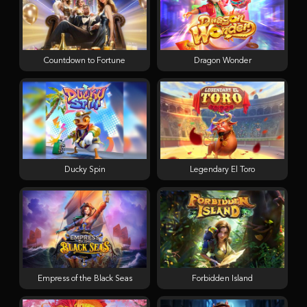
Countdown to Fortune
Dragon Wonder
Ducky Spin
Legendary El Toro
Empress of the Black Seas
Forbidden Island