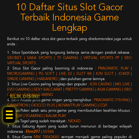
10 Daftar Situs Slot Gacor
Terbaik Indonesia Game
Lengkap
Berikut ini 10 daftar situs slot gacor terbaik yang direkomendasi juga untuk
anda :
1. Situs Sportsbook yang langsung bekerja sama dengan produk raksasa :
SBOBET | SABA SPORTS | TF GAMING | VIRTUAL SPORTS PP | SBO
VIRTUAL SPORTS
2. Situs Slot Gacor paling booming di indonesia :
PRAGMATIC PLAY |
MICROGAMING | PG SOFT | LIVE 22 | SLOT 88 | ION SLOT | JOKER |
SPADE GAMING | HABANERO |
dan puluhan game lainnya.
3. Situs Live Casino paling lengkap dan populer :
ION CASINO | MG LIVE |
EVO GAMING | SEXY BACCARAT | PRETTY GAMING | ASIA GAMING | SBO
CASINO | DREAM GAMING
KLIK DISINI!
4. Situs Arcade jenis game ringan yang menghibur :
PRAGMATIC FISHING |
GAMATRON | GIOCCO PLUS | ADVANTPLAY GAMING | CQ9
5. Situs Poker salah satu jenis game yang membutuhkan keahlian khusus :
IDN PLAY | 9GAMING | BALAK PLAY
6. Situs Togel yang sudah merakyat :
NEX4D
7. Situs Sabung Ayam yang sudah turun menurun di berbagai wilayah
indonesia :
Ehm297
| SV388
8. Situs Game
MM TANGKAS
sempat menjadi game paling populer di