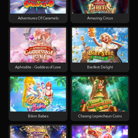
Adventures Of Caramelo
Amazing Circus
Aphrodite - Goddess of Love
Bierfest Delight
Bikini Babes
Chasing Leprechaun Coins